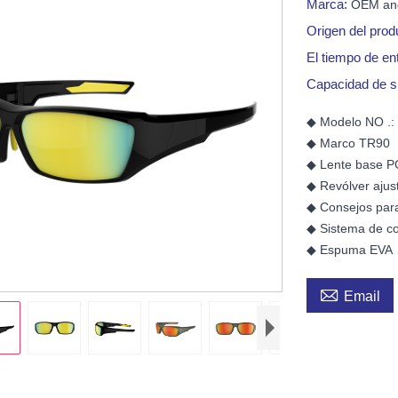
Marca:
OEM a
Origen del prod
El tiempo de en
Capacidad de s
◆ Modelo NO .:
◆ Marco TR90
◆ Lente base P
◆ Revólver ajus
◆ Consejos para
◆ Sistema de c
◆ Espuma EVA

Email