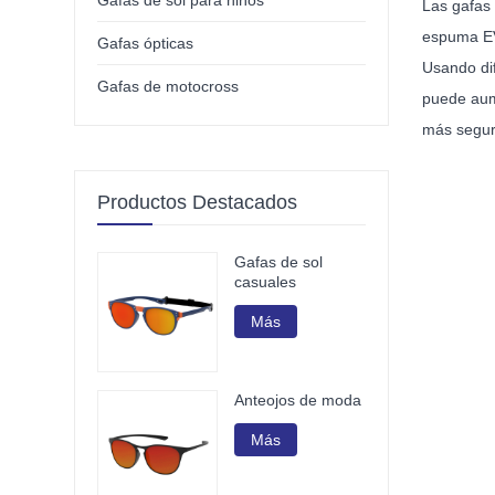
Gafas de sol para niños
Las gafas 
espuma EV
Gafas ópticas
Usando dif
Gafas de motocross
puede aume
más segur
Productos Destacados
Gafas de sol
casuales
Más
Anteojos de moda
Más