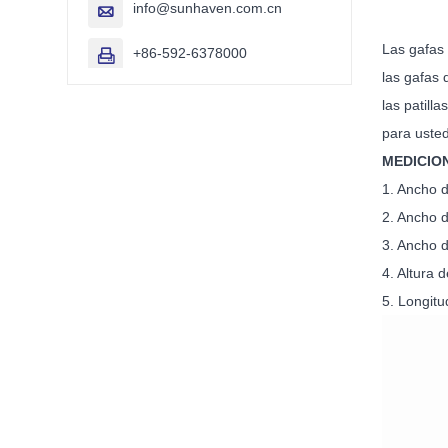
info@sunhaven.com.cn

Las gafas 
+86-592-6378000

las gafas 
las patill
para usted
MEDICIO
1. Anch
2. Ancho
3. Ancho
4. Altur
5. Longi