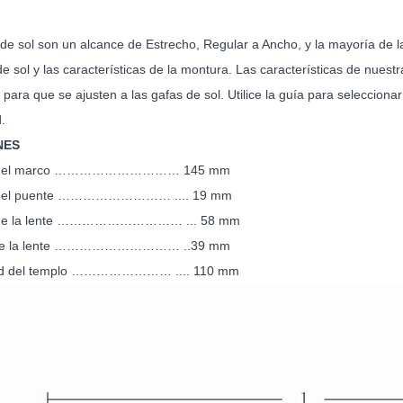
de sol son un alcance de Estrecho, Regular a Ancho, y la mayoría de la
de sol y las características de la montura. Las características de nuestr
as para que se ajusten a las gafas de sol. Utilice la guía para selecci
.
NES
o del marco ………………………… 145 mm
 del puente ……………………… .... 19 mm
 de la lente ………………………… ... 58 mm
a de la lente ………………………… ..39 mm
tud del templo …………………… .... 110 mm