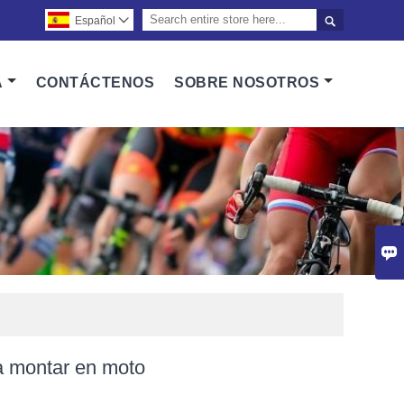

Español

A
CONTÁCTENOS
SOBRE NOSOTROS

a montar en moto