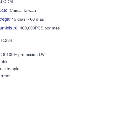
nd ODM
ucto:
China, Taiwán
trega:
45 días ~ 60 días
uministro:
400,000PCS por mes
 T1234
C 8 100% protección UV
table
 el templo
orreas