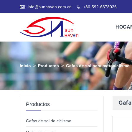

info@sunhaven.com.cn
+86-592-6378026

HOGA
Inicio
>
Productos
>
Gafas de sol para motociclismo
Gafa
Productos
Gafas de sol de ciclismo