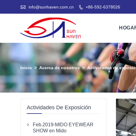

info@sunhaven.com.cn
+86-592-6378026

HOGA
Inicio
>
Acerca de nosotros
>
Actividades de exposic
Actividades De Exposición
Feb.2019-MIDO EYEWEAR

SHOW en Mido