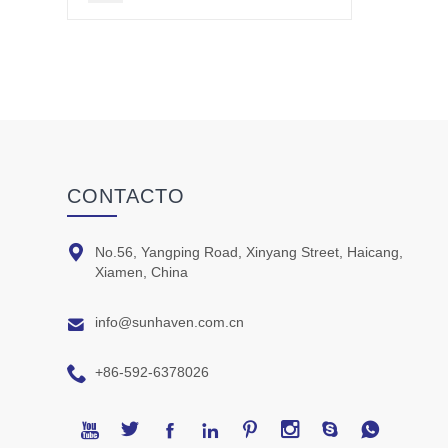
CONTACTO

No.56, Yangping Road, Xinyang Street, Haicang,
Xiamen, China

info@sunhaven.com.cn

+86-592-6378026







