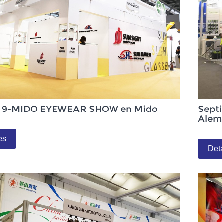
019-MIDO EYEWEAR SHOW en Mido
Sept
Alem
es
Det