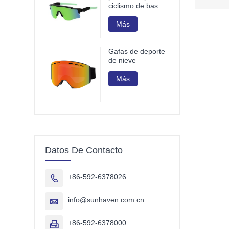
ciclismo de base
biológica G850
Más
Gafas de deporte
de nieve
Más
Datos De Contacto
+86-592-6378026

info@sunhaven.com.cn

+86-592-6378000
