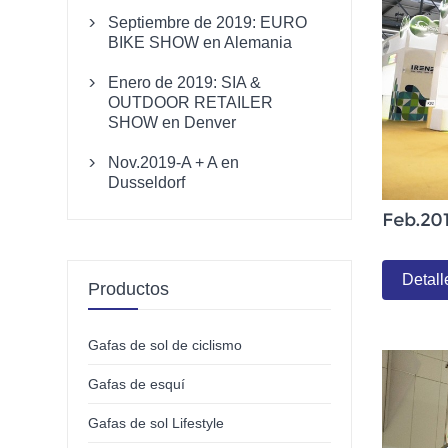
Septiembre de 2019: EURO

BIKE SHOW en Alemania
Enero de 2019: SIA &

OUTDOOR RETAILER
SHOW en Denver
Nov.2019-A + A en

Dusseldorf
Feb.2
Detall
Productos
Gafas de sol de ciclismo
Gafas de esquí
Gafas de sol Lifestyle