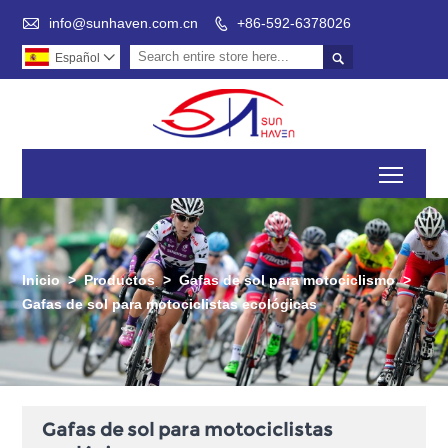

info@sunhaven.com.cn
+86-592-6378026


Español

Toggl
Inicio
>
Productos
>
Gafas de sol para motociclismo
>
Gafas de sol para motociclistas ecológicas
Gafas de sol para motociclistas