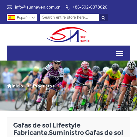

info@sunhaven.com.cn
+86-592-6378026


Español

Toggl

>
Productos
Inicio
Gafas de sol Lifestyle
Fabricante,Suministro Gafas de sol