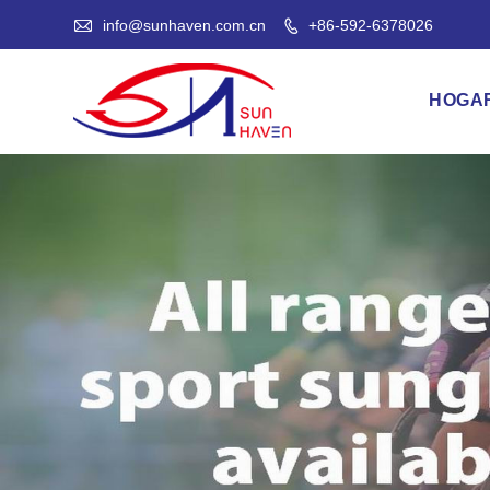

info@sunhaven.com.cn
+86-592-6378026

HOGA