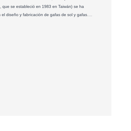
., que se estableció en 1983 en Taiwán) se ha
 el diseño y fabricación de gafas de sol y gafas.
sarrollar gafas de sol deportivas profesionales
te en diferentes campos, de modo que puedan
adecuadas aquí.