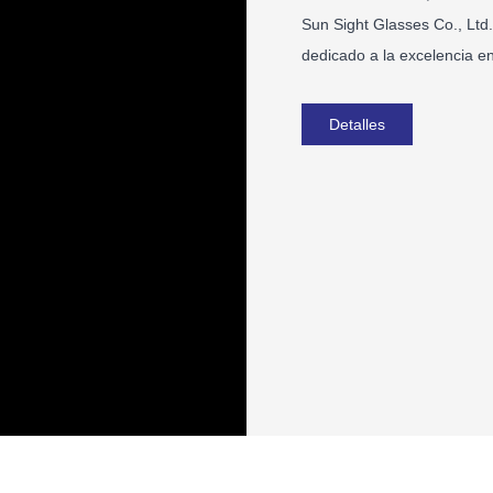
Sun Sight Glasses Co., Ltd
dedicado a la excelencia en
Nos hemos esforzado por de
para aficionados al depor
Detalles
encontrar todas las gafas 