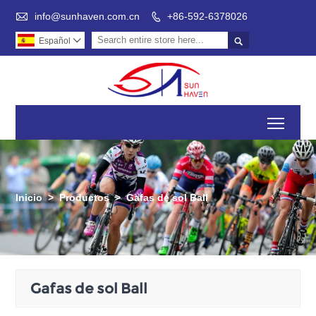

info@sunhaven.com.cn
+86-592-6378026


Español

Toggl
Inicio
>
Productos
>
Gafas de sol Ball
Gafas de sol Ball