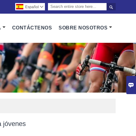

Español

A
CONTÁCTENOS
SOBRE NOSOTROS

a jóvenes