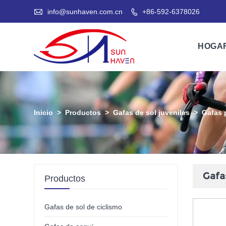

info@sunhaven.com.cn
+86-592-6378026

HOGA
Inicio
>
Productos
>
Gafas de sol juveniles
>
Gafas 
Gafa
Productos
Gafas de sol de ciclismo