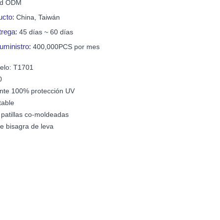
nd ODM
ucto:
China, Taiwán
trega:
45 días ~ 60 días
uministro:
400,000PCS por mes
elo: T1701
0
nte 100% protección UV
table
 patillas co-moldeadas
e bisagra de leva