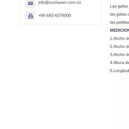
info@sunhaven.com.cn

Las gafas 
las gafas 
+86-592-6378000

las patill
MEDICIO
1.Ancho
2.Ancho del 
3.Ancho de la
4.Altur
5.Longitud d