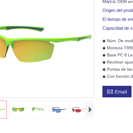
Marca:
OEM a
Origen del prod
El tiempo de en
Capacidad de s
◆ Núm. De mod
◆ Montura TR9
◆ Base PC 8 Le
◆ Revólver ajus
◆ Puntas de las
◆ Con función d

Email