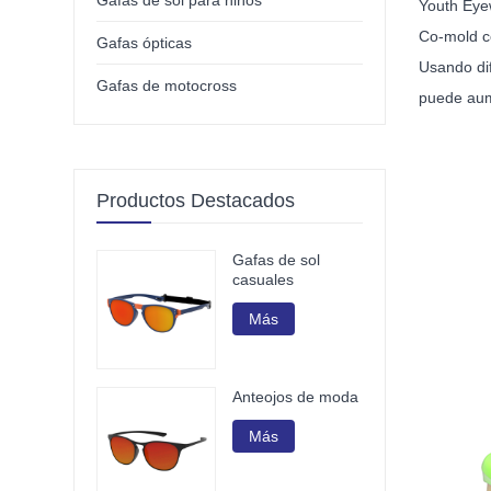
Gafas de sol para niños
Youth Eyew
Co-mold c
Gafas ópticas
Usando dif
Gafas de motocross
puede aume
Productos Destacados
Gafas de sol
casuales
Más
Anteojos de moda
Más