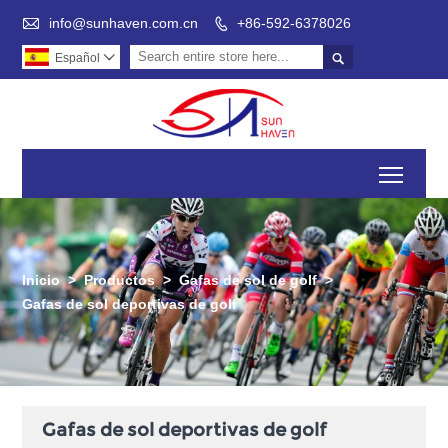

info@sunhaven.com.cn
+86-592-6378026


Español

Toggl
Inicio
>
Productos
>
Gafas de sol de golf
>
Gafas de sol deportivas de golf
Gafas de sol deportivas de golf