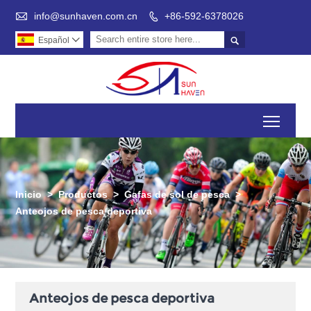

info@sunhaven.com.cn
+86-592-6378026


Español

Toggl
Inicio
>
Productos
>
Gafas de sol de pesca
>
Anteojos de pesca deportiva
Anteojos de pesca deportiva